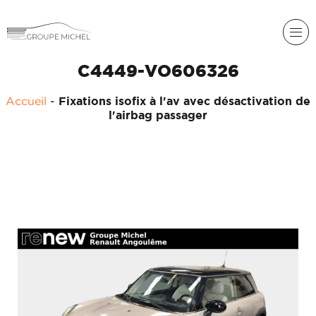
C4449-VO606326
RENAULT
Accueil
-
Fixations isofix à l'av avec désactivation de
DACIA
l'airbag passager
NOS
ALPINE
SERVICES
LIGIER
GROUPE
MICHEL
ACADÉMIE
MICROCAR
HISTORIQUE
LIGIER
DU
PROFESSIONAL
GROUPE
MICHEL
ACTUALITÉS