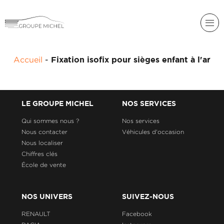
RENAULT
Accueil
-
Fixation isofix pour sièges enfant à l'ar
DACIA
NOS
ALPINE
SERVICES
LIGIER
LE GROUPE MICHEL
NOS SERVICES
GROUPE
MICHEL
Qui sommes nous ?
Nos services
ACADÉMIE
MICROCAR
Nous contacter
Véhicules d'occasion
Nous localiser
HISTORIQUE
LIGIER
DU
PROFESSIONAL
Chiffres clés
GROUPE
École de vente
MICHEL
ACTUALITÉS
NOS UNIVERS
SUIVEZ-NOUS
RENAULT
Facebook