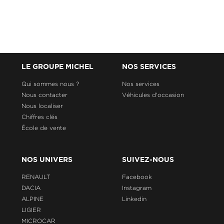
LE GROUPE MICHEL
NOS SERVICES
Qui sommes nous ?
Nos services
Nous contacter
Véhicules d'occasion
Nous localiser
Chiffres clés
École de vente
NOS UNIVERS
SUIVEZ-NOUS
RENAULT
Facebook
DACIA
Instagram
ALPINE
Linkedin
LIGIER
MICROCAR