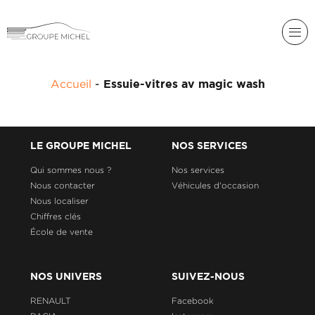
RENAULT
Accueil
-
Essuie-vitres av magic wash
DACIA
NOS
ALPINE
SERVICES
LIGIER
LE GROUPE MICHEL
NOS SERVICES
GROUPE
MICHEL
Qui sommes nous ?
Nos services
ACADÉMIE
MICROCAR
Nous contacter
Véhicules d'occasion
Nous localiser
HISTORIQUE
LIGIER
DU
PROFESSIONAL
Chiffres clés
GROUPE
École de vente
MICHEL
ACTUALITÉS
NOS UNIVERS
SUIVEZ-NOUS
RENAULT
Facebook