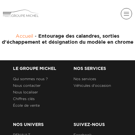
RENAULT
Accueil
-
Entourage des calandres, sorties
DACIA
d'échappement et désignation du modèle en chrome
NOS
ALPINE
SERVICES
LIGIER
GROUPE
LE GROUPE MICHEL
NOS SERVICES
MICHEL
ACADÉMIE
MICROCAR
Qui sommes nous ?
Nos services
Nous contacter
Véhicules d'occasion
HISTORIQUE
LIGIER
DU
PROFESSIONAL
Nous localiser
GROUPE
Chiffres clés
MICHEL
École de vente
ACTUALITÉS
NOS UNIVERS
SUIVEZ-NOUS
RENAULT
Facebook