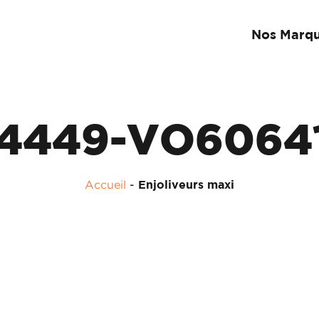
Nos Marq
4449-VO6064
Accueil
-
Enjoliveurs maxi