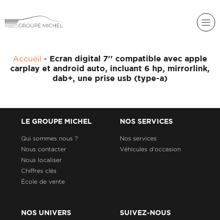
RENAULT
Accueil
-
Ecran digital 7'' compatible avec apple
DACIA
carplay et android auto, incluant 6 hp, mirrorlink,
NOS
dab+, une prise usb (type-a)
ALPINE
SERVICES
LIGIER
GROUPE
MICHEL
ACADÉMIE
LE GROUPE MICHEL
NOS SERVICES
MICROCAR
Qui sommes nous ?
Nos services
HISTORIQUE
LIGIER
Nous contacter
Véhicules d'occasion
DU
PROFESSIONAL
GROUPE
Nous localiser
MICHEL
Chiffres clés
École de vente
ACTUALITÉS
NOS UNIVERS
SUIVEZ-NOUS