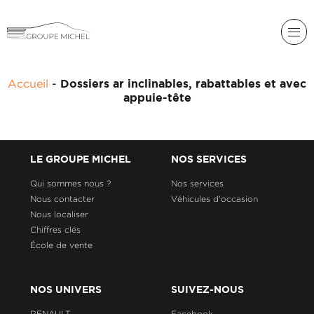
RENAULT
Accueil
-
Dossiers ar inclinables, rabattables et avec
DACIA
appuie-tête
NOS
ALPINE
SERVICES
LIGIER
GROUPE
LE GROUPE MICHEL
NOS SERVICES
MICHEL
ACADÉMIE
MICROCAR
Qui sommes nous ?
Nos services
Nous contacter
Véhicules d'occasion
HISTORIQUE
LIGIER
DU
PROFESSIONAL
Nous localiser
GROUPE
Chiffres clés
MICHEL
École de vente
ACTUALITÉS
NOS UNIVERS
SUIVEZ-NOUS
RENAULT
Facebook