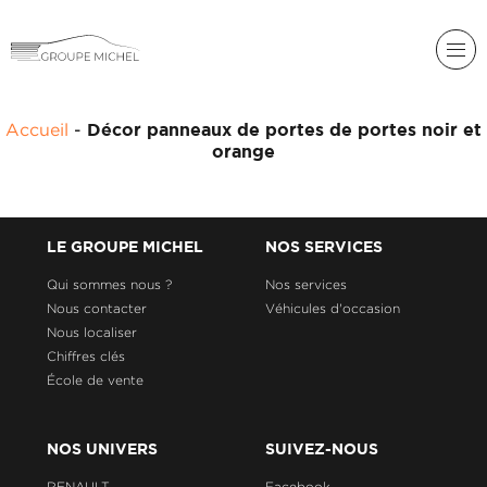
RENAULT
Accueil
-
Décor panneaux de portes de portes noir et
DACIA
orange
NOS
ALPINE
SERVICES
LIGIER
GROUPE
LE GROUPE MICHEL
NOS SERVICES
MICHEL
ACADÉMIE
MICROCAR
Qui sommes nous ?
Nos services
Nous contacter
Véhicules d'occasion
HISTORIQUE
LIGIER
DU
PROFESSIONAL
Nous localiser
GROUPE
Chiffres clés
MICHEL
École de vente
ACTUALITÉS
NOS UNIVERS
SUIVEZ-NOUS
RENAULT
Facebook