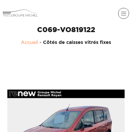
C069-VO819122
Accueil
-
Côtés de caisses vitrés fixes
RENAULT
DACIA
NOS
ALPINE
SERVICES
LIGIER
GROUPE
MICHEL
ACADÉMIE
MICROCAR
HISTORIQUE
LIGIER
DU
PROFESSIONAL
GROUPE