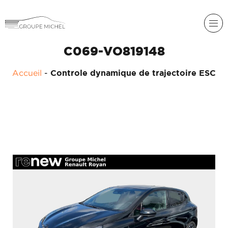
C069-VO819148
Accueil
-
Controle dynamique de trajectoire ESC
RENAULT
DACIA
NOS
ALPINE
SERVICES