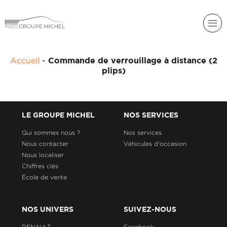
RENAULT
Accueil
-
Commande de verrouillage à distance (2
DACIA
plips)
NOS
ALPINE
SERVICES
LIGIER
GROUPE
LE GROUPE MICHEL
NOS SERVICES
MICHEL
ACADÉMIE
MICROCAR
Qui sommes nous ?
Nos services
Nous contacter
Véhicules d'occasion
HISTORIQUE
LIGIER
DU
PROFESSIONAL
Nous localiser
GROUPE
Chiffres clés
MICHEL
École de vente
ACTUALITÉS
NOS UNIVERS
SUIVEZ-NOUS
RENAULT
Facebook