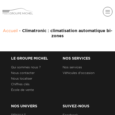
RENAULT
Accueil
-
Climatronic : climatisation automatique bi-
DACIA
zones
NOS
ALPINE
SERVICES
LIGIER
GROUPE
LE GROUPE MICHEL
NOS SERVICES
MICHEL
ACADÉMIE
MICROCAR
Qui sommes nous ?
Nos services
Nous contacter
Véhicules d'occasion
HISTORIQUE
LIGIER
DU
PROFESSIONAL
Nous localiser
GROUPE
Chiffres clés
MICHEL
École de vente
ACTUALITÉS
NOS UNIVERS
SUIVEZ-NOUS
RENAULT
Facebook