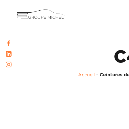
RENAULT
DACIA
NOS
ALPINE
C
SERVICES
LIGIER
GROUPE
Accueil
-
Ceintures de
MICROCAR
MICHEL
ACADÉMIE
LIGIER
PROFESSIONAL
HISTORIQUE
DU