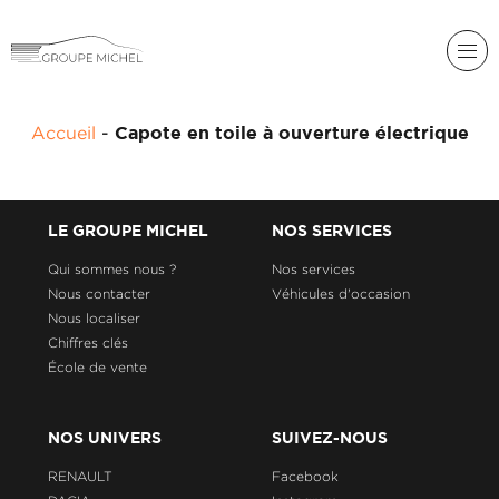
RENAULT
Accueil
-
Capote en toile à ouverture électrique
DACIA
NOS
ALPINE
SERVICES
LIGIER
LE GROUPE MICHEL
NOS SERVICES
GROUPE
MICHEL
Qui sommes nous ?
Nos services
ACADÉMIE
MICROCAR
Nous contacter
Véhicules d'occasion
Nous localiser
HISTORIQUE
LIGIER
DU
PROFESSIONAL
Chiffres clés
GROUPE
École de vente
MICHEL
ACTUALITÉS
NOS UNIVERS
SUIVEZ-NOUS
RENAULT
Facebook