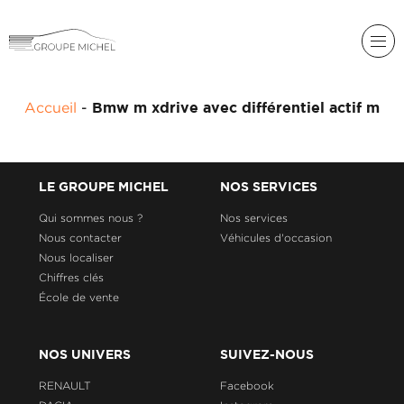
RENAULT
Accueil
-
Bmw m xdrive avec différentiel actif m
DACIA
NOS
ALPINE
SERVICES
LIGIER
LE GROUPE MICHEL
NOS SERVICES
GROUPE
MICHEL
Qui sommes nous ?
Nos services
ACADÉMIE
MICROCAR
Nous contacter
Véhicules d'occasion
Nous localiser
HISTORIQUE
LIGIER
DU
PROFESSIONAL
Chiffres clés
GROUPE
École de vente
MICHEL
ACTUALITÉS
NOS UNIVERS
SUIVEZ-NOUS
RENAULT
Facebook