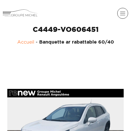
C4449-VO606451
Accueil
-
Banquette ar rabattable 60/40
RENAULT
DACIA
NOS
ALPINE
SERVICES
LIGIER
GROUPE
MICHEL
ACADÉMIE
MICROCAR
HISTORIQUE
LIGIER
DU
PROFESSIONAL
GROUPE