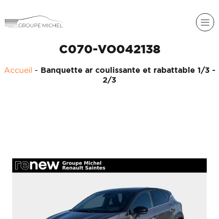
C070-VO042138
Accueil
-
Banquette ar coulissante et rabattable 1/3 -
2/3
RENAULT
DACIA
NOS
ALPINE
SERVICES