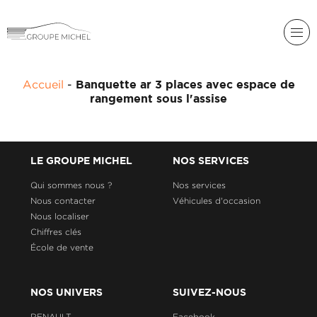
RENAULT
Accueil
-
Banquette ar 3 places avec espace de
DACIA
rangement sous l'assise
NOS
ALPINE
SERVICES
LIGIER
GROUPE
LE GROUPE MICHEL
NOS SERVICES
MICHEL
ACADÉMIE
MICROCAR
Qui sommes nous ?
Nos services
Nous contacter
Véhicules d'occasion
HISTORIQUE
LIGIER
DU
PROFESSIONAL
Nous localiser
GROUPE
Chiffres clés
MICHEL
École de vente
ACTUALITÉS
NOS UNIVERS
SUIVEZ-NOUS
RENAULT
Facebook