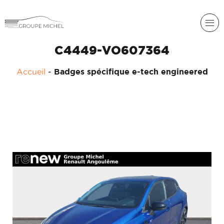
C4449-VO607364
Accueil
-
Badges spécifique e-tech engineered
RENAULT
DACIA
NOS
ALPINE
SERVICES
LIGIER
GROUPE
MICHEL
ACADÉMIE
MICROCAR
HISTORIQUE
LIGIER
DU
PROFESSIONAL
GROUPE
MICHEL