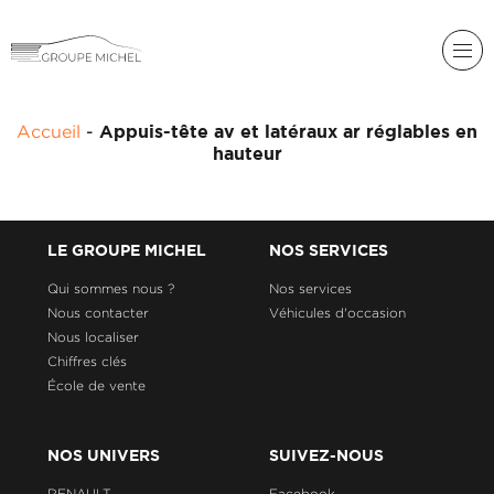
RENAULT
Accueil
-
Appuis-tête av et latéraux ar réglables en
DACIA
hauteur
NOS
ALPINE
SERVICES
LIGIER
GROUPE
LE GROUPE MICHEL
NOS SERVICES
MICHEL
ACADÉMIE
MICROCAR
Qui sommes nous ?
Nos services
Nous contacter
Véhicules d'occasion
HISTORIQUE
LIGIER
DU
PROFESSIONAL
Nous localiser
GROUPE
Chiffres clés
MICHEL
École de vente
ACTUALITÉS
NOS UNIVERS
SUIVEZ-NOUS
RENAULT
Facebook