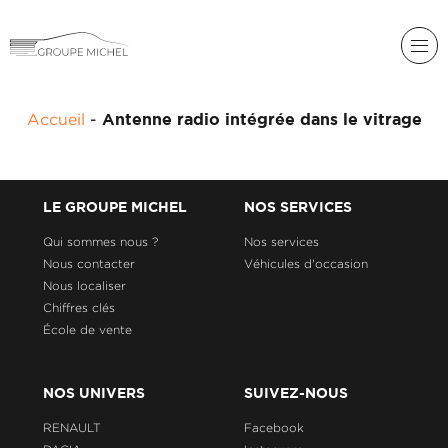
RENAULT
Accueil
-
Antenne radio intégrée dans le vitrage
DACIA
NOS
ALPINE
SERVICES
LIGIER
LE GROUPE MICHEL
NOS SERVICES
GROUPE
MICHEL
Qui sommes nous ?
Nos services
ACADÉMIE
MICROCAR
Nous contacter
Véhicules d'occasion
Nous localiser
HISTORIQUE
LIGIER
DU
PROFESSIONAL
Chiffres clés
GROUPE
École de vente
MICHEL
ACTUALITÉS
NOS UNIVERS
SUIVEZ-NOUS
RENAULT
Facebook