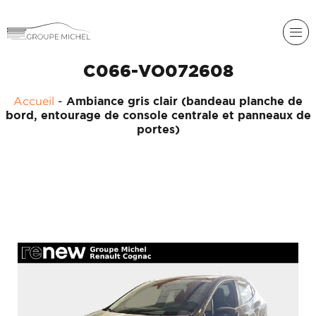
C066-VO072608
Accueil
-
Ambiance gris clair (bandeau planche de
bord, entourage de console centrale et panneaux de
portes)
RENAULT
DACIA
NOS
ALPINE
SERVICES