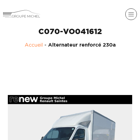
C070-VO041612
Accueil
-
Alternateur renforcé 230a
RENAULT
DACIA
NOS
ALPINE