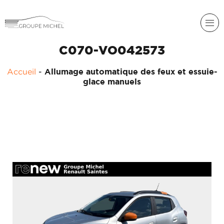
C070-VO042573
Accueil
-
Allumage automatique des feux et essuie-
glace manuels
RENAULT
DACIA
NOS
ALPINE
SERVICES