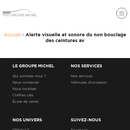
RENAULT
Accueil
-
Alerte visuelle et sonore du non bouclage
DACIA
des ceintures av
NOS
ALPINE
SERVICES
LIGIER
GROUPE
LE GROUPE MICHEL
NOS SERVICES
MICHEL
ACADÉMIE
MICROCAR
Qui sommes nous ?
Nos services
Nous contacter
Véhicules d'occasion
HISTORIQUE
LIGIER
DU
PROFESSIONAL
Nous localiser
GROUPE
Chiffres clés
MICHEL
École de vente
ACTUALITÉS
NOS UNIVERS
SUIVEZ-NOUS
RENAULT
Facebook