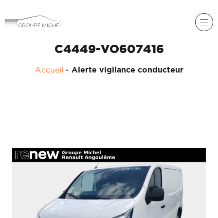
C4449-VO607416
Accueil
-
Alerte vigilance conducteur
RENAULT
DACIA
NOS
ALPINE
SERVICES