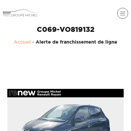
C069-VO819132
Accueil
-
Alerte de franchissement de ligne
RENAULT
DACIA
NOS
ALPINE
SERVICES
LIGIER
GROUPE
MICHEL
ACADÉMIE
MICROCAR
HISTORIQUE
LIGIER
DU
PROFESSIONAL
GROUPE
MICHEL
ACTUALITÉS