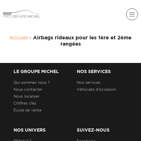
RENAULT
Accueil
-
Airbags rideaux pour les 1ère et 2ème
DACIA
rangées
NOS
ALPINE
SERVICES
LIGIER
GROUPE
LE GROUPE MICHEL
NOS SERVICES
MICHEL
ACADÉMIE
MICROCAR
Qui sommes nous ?
Nos services
Nous contacter
Véhicules d'occasion
HISTORIQUE
LIGIER
DU
PROFESSIONAL
Nous localiser
GROUPE
Chiffres clés
MICHEL
École de vente
ACTUALITÉS
NOS UNIVERS
SUIVEZ-NOUS
RENAULT
Facebook