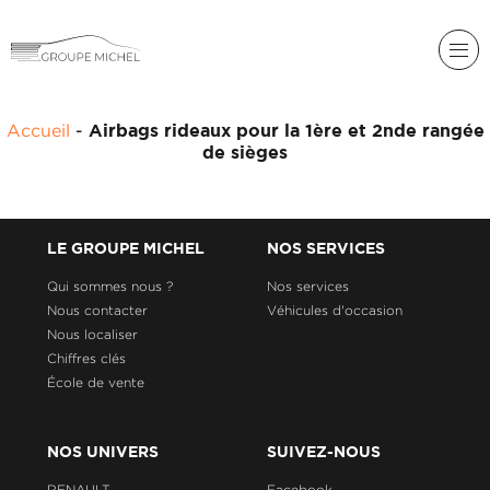
RENAULT
Accueil
-
Airbags rideaux pour la 1ère et 2nde rangée
DACIA
de sièges
NOS
ALPINE
SERVICES
LIGIER
GROUPE
LE GROUPE MICHEL
NOS SERVICES
MICHEL
ACADÉMIE
MICROCAR
Qui sommes nous ?
Nos services
Nous contacter
Véhicules d'occasion
HISTORIQUE
LIGIER
DU
PROFESSIONAL
Nous localiser
GROUPE
Chiffres clés
MICHEL
École de vente
ACTUALITÉS
NOS UNIVERS
SUIVEZ-NOUS
RENAULT
Facebook