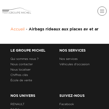
RENAULT
Accueil
-
Airbags rideaux aux places av et ar
DACIA
NOS
ALPINE
SERVICES
LIGIER
LE GROUPE MICHEL
NOS SERVICES
GROUPE
MICHEL
Qui sommes nous ?
Nos services
ACADÉMIE
MICROCAR
Nous contacter
Véhicules d'occasion
Nous localiser
HISTORIQUE
LIGIER
DU
PROFESSIONAL
Chiffres clés
GROUPE
École de vente
MICHEL
ACTUALITÉS
NOS UNIVERS
SUIVEZ-NOUS
RENAULT
Facebook