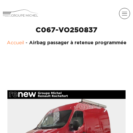
C067-VO250837
RENAULT
Accueil
-
Airbag passager à retenue programmée
DACIA
NOS
ALPINE
SERVICES
LIGIER
GROUPE
MICHEL
ACADÉMIE
MICROCAR
HISTORIQUE
LIGIER
DU
PROFESSIONAL
GROUPE
MICHEL
ACTUALITÉS