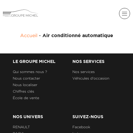
RENAULT
Accueil
-
Air conditionné automatique
DACIA
NOS
ALPINE
SERVICES
LIGIER
LE GROUPE MICHEL
NOS SERVICES
GROUPE
MICHEL
Qui sommes nous ?
Nos services
ACADÉMIE
MICROCAR
Nous contacter
Véhicules d'occasion
Nous localiser
HISTORIQUE
LIGIER
DU
PROFESSIONAL
Chiffres clés
GROUPE
École de vente
MICHEL
ACTUALITÉS
NOS UNIVERS
SUIVEZ-NOUS
RENAULT
Facebook