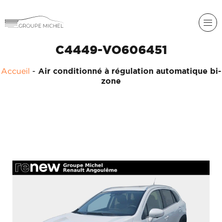
C4449-VO606451
RENAULT
Accueil
-
Air conditionné à régulation automatique bi-
DACIA
zone
NOS
ALPINE
SERVICES
LIGIER
GROUPE
MICHEL
ACADÉMIE
MICROCAR
HISTORIQUE
LIGIER
DU
PROFESSIONAL
GROUPE
MICHEL
ACTUALITÉS