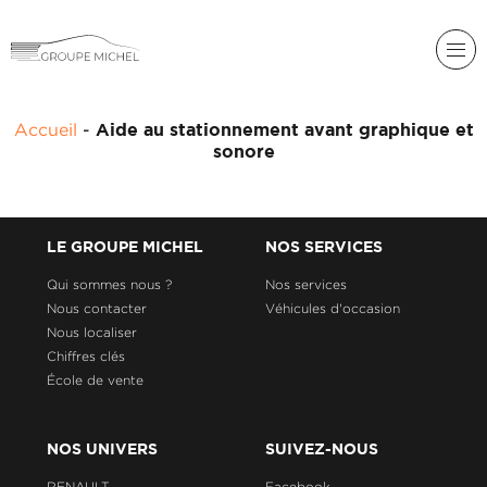
RENAULT
Accueil
-
Aide au stationnement avant graphique et
DACIA
sonore
NOS
ALPINE
SERVICES
LIGIER
GROUPE
LE GROUPE MICHEL
NOS SERVICES
MICHEL
ACADÉMIE
MICROCAR
Qui sommes nous ?
Nos services
Nous contacter
Véhicules d'occasion
HISTORIQUE
LIGIER
DU
PROFESSIONAL
Nous localiser
GROUPE
Chiffres clés
MICHEL
École de vente
ACTUALITÉS
NOS UNIVERS
SUIVEZ-NOUS
RENAULT
Facebook