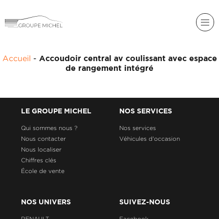
RENAULT
Accueil
-
Accoudoir central av coulissant avec espace
DACIA
de rangement intégré
NOS
ALPINE
SERVICES
LIGIER
GROUPE
LE GROUPE MICHEL
NOS SERVICES
MICHEL
ACADÉMIE
MICROCAR
Qui sommes nous ?
Nos services
Nous contacter
Véhicules d'occasion
HISTORIQUE
LIGIER
DU
PROFESSIONAL
Nous localiser
GROUPE
Chiffres clés
MICHEL
École de vente
ACTUALITÉS
NOS UNIVERS
SUIVEZ-NOUS
RENAULT
Facebook