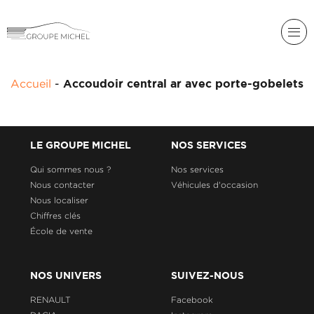
RENAULT
Accueil
-
Accoudoir central ar avec porte-gobelets
DACIA
NOS
ALPINE
SERVICES
LIGIER
LE GROUPE MICHEL
NOS SERVICES
GROUPE
MICHEL
Qui sommes nous ?
Nos services
ACADÉMIE
MICROCAR
Nous contacter
Véhicules d'occasion
Nous localiser
HISTORIQUE
LIGIER
DU
PROFESSIONAL
Chiffres clés
GROUPE
École de vente
MICHEL
ACTUALITÉS
NOS UNIVERS
SUIVEZ-NOUS
RENAULT
Facebook