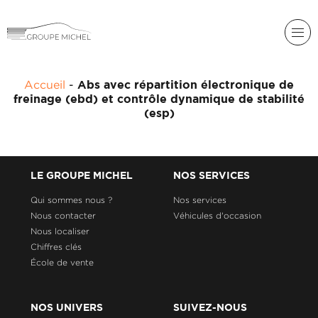
RENAULT
Accueil
-
Abs avec répartition électronique de
DACIA
freinage (ebd) et contrôle dynamique de stabilité
NOS
(esp)
ALPINE
SERVICES
LIGIER
GROUPE
MICHEL
ACADÉMIE
LE GROUPE MICHEL
NOS SERVICES
MICROCAR
Qui sommes nous ?
Nos services
HISTORIQUE
LIGIER
Nous contacter
Véhicules d'occasion
DU
PROFESSIONAL
GROUPE
Nous localiser
MICHEL
Chiffres clés
École de vente
ACTUALITÉS
NOS UNIVERS
SUIVEZ-NOUS