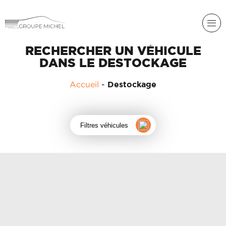
RENAULT
RECHERCHER UN VÉHICULE
DANS LE DESTOCKAGE
DACIA
Accueil
-
Destockage
NOS
ALPINE
SERVICES
LIGIER
GROUPE
MICHEL
Filtres véhicules
ACADÉMIE
MICROCAR
HISTORIQUE
LIGIER
DU
PROFESSIONAL
GROUPE
MICHEL
ACTUALITÉS