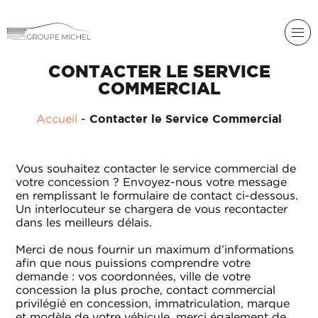
CONTACTER LE SERVICE
COMMERCIAL
RENAULT
Accueil
-
Contacter le Service Commercial
DACIA
NOS
ALPINE
SERVICES
Vous souhaitez contacter le service commercial de
votre concession ? Envoyez-nous votre message
LIGIER
en remplissant le formulaire de contact ci-dessous.
GROUPE
MICHEL
Un interlocuteur se chargera de vous recontacter
ACADÉMIE
MICROCAR
dans les meilleurs délais.
HISTORIQUE
Merci de nous fournir un maximum d’informations
LIGIER
DU
PROFESSIONAL
afin que nous puissions comprendre votre
GROUPE
demande : vos coordonnées, ville de votre
MICHEL
concession la plus proche, contact commercial
privilégié en concession, immatriculation, marque
ACTUALITÉS
et modèle de votre véhicule, merci également de