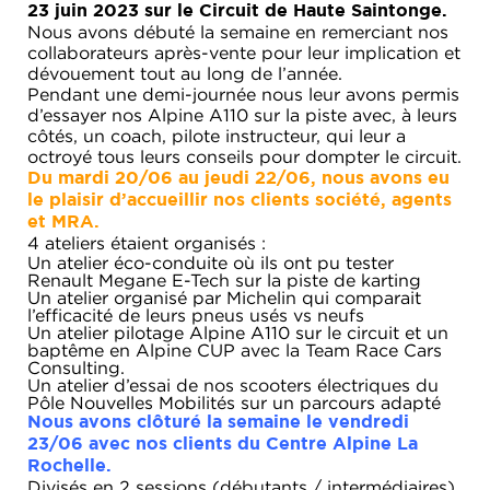
23 juin 2023 sur le Circuit de Haute Saintonge.
MICHEL
Nous avons débuté la semaine en remerciant nos
collaborateurs après-vente pour leur implication et
ACTUALITÉS
dévouement tout au long de l’année.
Pendant une demi-journée nous leur avons permis
d’essayer nos Alpine A110 sur la piste avec, à leurs
côtés, un coach, pilote instructeur, qui leur a
octroyé tous leurs conseils pour dompter le circuit.
Du mardi 20/06 au jeudi 22/06, nous avons eu
le plaisir d’accueillir nos clients société, agents
et MRA.
4 ateliers étaient organisés :
Un atelier éco-conduite où ils ont pu tester
Renault Megane E-Tech sur la piste de karting
Un atelier organisé par Michelin qui comparait
l’efficacité de leurs pneus usés vs neufs
Un atelier pilotage Alpine A110 sur le circuit et un
baptême en Alpine CUP avec la Team Race Cars
Consulting.
Un atelier d’essai de nos scooters électriques du
Pôle Nouvelles Mobilités sur un parcours adapté
Nous avons clôturé la semaine le vendredi
23/06 avec nos clients du Centre Alpine La
Rochelle.
Divisés en 2 sessions (débutants / intermédiaires),