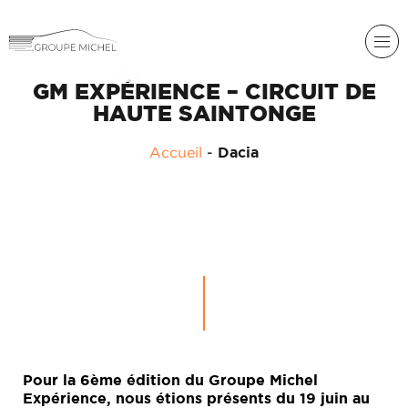
GM EXPÉRIENCE – CIRCUIT DE
HAUTE SAINTONGE
Accueil
-
Dacia
RENAULT
DACIA
NOS
ALPINE
SERVICES
LIGIER
GROUPE
MICHEL
ACADÉMIE
MICROCAR
HISTORIQUE
LIGIER
Pour la 6ème édition du Groupe Michel
DU
PROFESSIONAL
Expérience, nous étions présents du 19 juin au
GROUPE