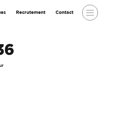
ues
Recrutement
Contact
36
ur